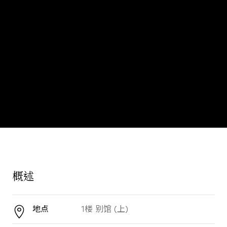
概述
地点
1楼 别馆 (上)