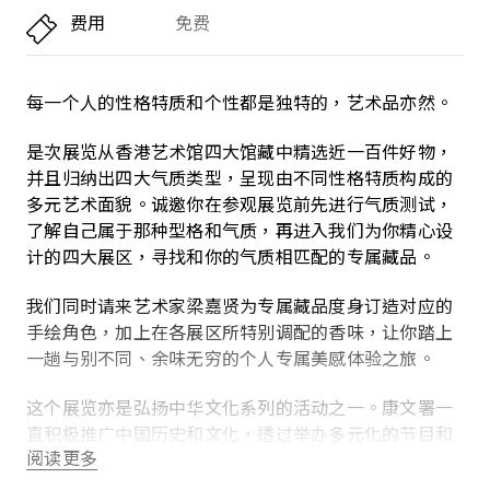
费用
免费
每一个人的性格特质和个性都是独特的，艺术品亦然。
是次展览从香港艺术馆四大馆藏中精选近一百件好物，
并且归纳出四大气质类型，呈现由不同性格特质构成的
多元艺术面貌。诚邀你在参观展览前先进行气质测试，
了解自己属于那种型格和气质，再进入我们为你精心设
计的四大展区，寻找和你的气质相匹配的专属藏品。
我们同时请来艺术家梁嘉贤为专属藏品度身订造对应的
手绘角色，加上在各展区所特别调配的香味，让你踏上
一趟与别不同、余味无穷的个人专属美感体验之旅。
这个展览亦是弘扬中华文化系列的活动之一。康文署一
直积极推广中国历史和文化，透过举办多元化的节目和
阅读更多
活动，让市民认识博大精深的中华文化，想获得更多资
讯，请浏览网页
www.lcsd.gov.hk/sc/ccpo/index.html
。