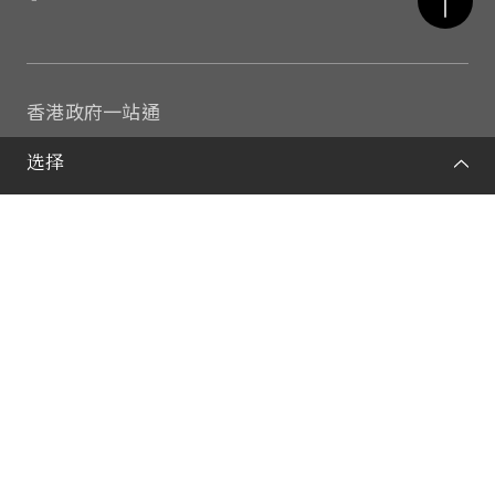
香港政府一站通
康乐及文化事务署
选择
康文署辖下其他博物馆
私隐政策
重要告示
网站地图
© 康乐及文化事务署 2026