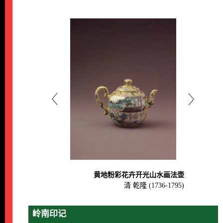
黄地粉彩花卉开光山水画法壶
清 乾隆 (1736-1795)
岭南印记