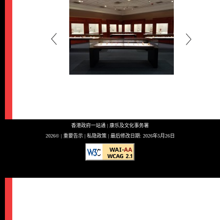
香港政府一站通
|
康乐及文化事务署
2026© |
重要告示
|
私隐政策
| 最后修改日期:
2026年5月26日