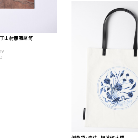
雕丁山射雁图笔筒
19
0
侧背袋: 青花—把莲纹大碟