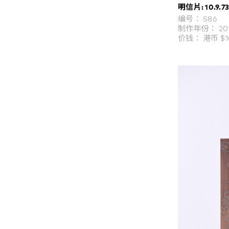
明信片: 10.9.73
编号： S86
制作年份： 20
价钱： 港币 $1