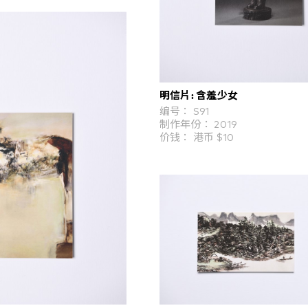
明信片: 含羞少女
编号： S91
制作年份： 2019
价钱： 港币 $10