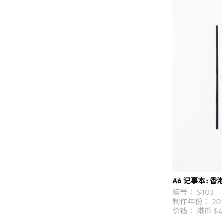
A6 记事本: 香
编号： S103
制作年份： 20
价钱： 港币 $