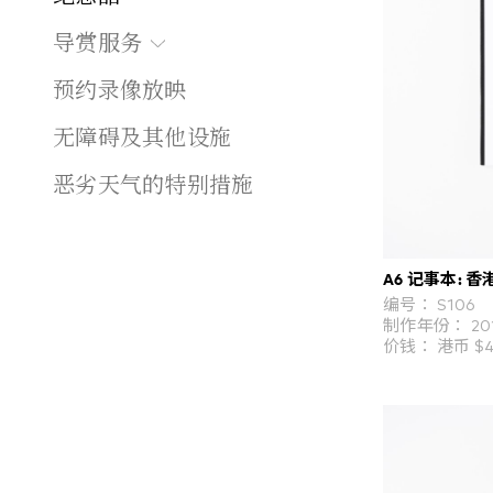
导赏服务
预约录像放映
无障碍及其他设施
恶劣天气的特别措施
A6 记事本: 香
编号： S106
制作年份： 20
价钱： 港币 $