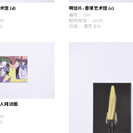
馆 (d)
明信片: 香港艺术馆 (c)
编号： S97
19
制作年份： 2019
0
价钱： 港币 $10
老人拜访图
19
0