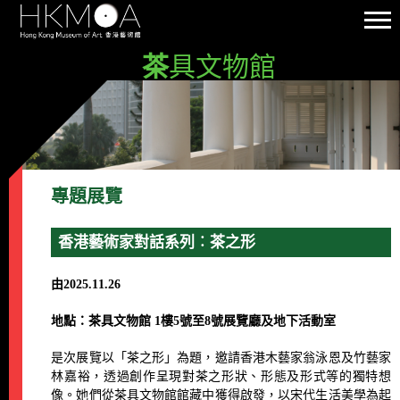
茶
具文物館
專題展覽
香港藝術家對話系列︰茶之形
由2025.11.26
地點：茶具文物館 1樓5號至8號展覽廳及地下活動室
是次展覽以「茶之形」為題，邀請香港木藝家翁泳恩及竹藝家
林嘉裕，透過創作呈現對茶之形狀、形態及形式等的獨特想
像。她們從茶具文物館館藏中獲得啟發，以宋代生活美學為起