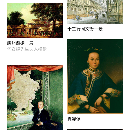
十三行同文街一景
廣州戲棚一景
何安達先生夫人捐贈
貴婦像