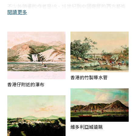
不少外銷畫的作者是18、19世紀到中國遊歷的西方藝術
閱讀更多
家，他們在中國旅遊、經商、行軍或居住期間，藉着寫
生，將人們生活狀態及當地風光記錄下來，創作了不少
鋼筆畫、水彩畫及油畫作品。又有回國後，將畫稿印製
成各類版畫。他們的遊歷作品，讓未到過中國的西方
人，能一睹這個東方古國的面貌。
來華的商旅、畫家同時也將西方繪畫技法帶到中國。一
些中國畫師學得技法之後，於廣州及香港開設畫室，大
量繪製商港景色、人物花鳥等畫作，供西方商人購藏作
香港的竹製導水管
紀念。外銷畫市場頗大，但隨着19世紀攝影技術流行，
香港仔附近的瀑布
繪畫作品漸被相片取代，成為歷史一部分。
這裏為你介紹藝術館外銷藝術的部分藏品，囊括了中國
畫家的細緻工巧，及西洋畫家的淋漓筆觸。從中你會看
見香港開埠前的純樸面貌及其後的發展變化；又可感受
上一世紀澳門南灣的浪漫情調、廣州城昔日的繁盛景
維多利亞城遠眺
況。