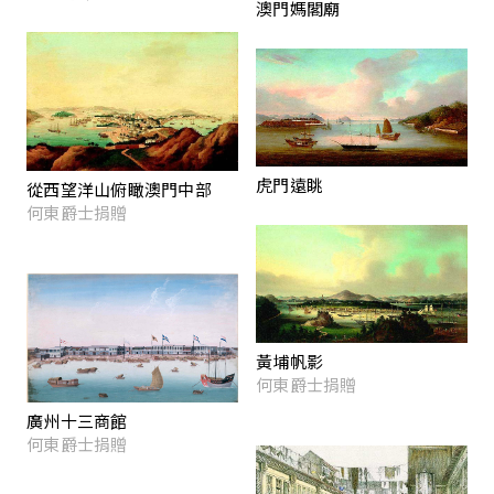
澳門媽閣廟
虎門遠眺
從西望洋山俯瞰澳門中部
何東爵士捐贈
黃埔帆影
何東爵士捐贈
廣州十三商館
何東爵士捐贈