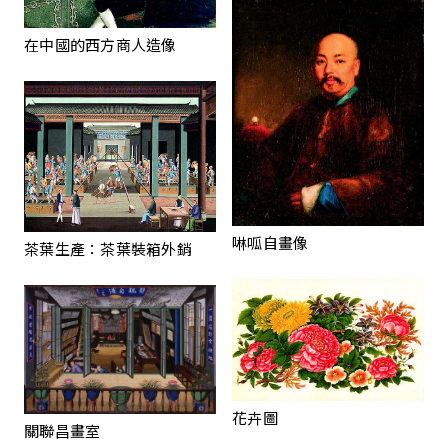
在中國的西方商人造像
啉呱自畫像
茶葉生產：茶葉裝箱外銷
花卉圖
關聯昌畫室