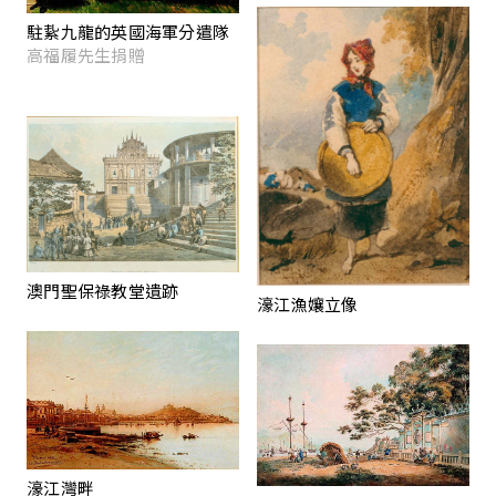
駐紥九龍的英國海軍分遣隊
高福履先生捐贈
澳門聖保祿教堂遺跡
濠江漁孃立像
濠江灣畔