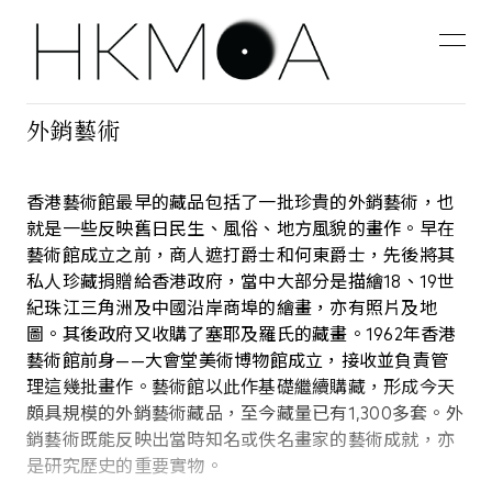
外銷藝術
香港藝術館最早的藏品包括了一批珍貴的外銷藝術，也
就是一些反映舊日民生、風俗、地方風貌的畫作。早在
藝術館成立之前，商人遮打爵士和何東爵士，先後將其
私人珍藏捐贈給香港政府，當中大部分是描繪18、19世
紀珠江三角洲及中國沿岸商埠的繪畫，亦有照片及地
圖。其後政府又收購了塞耶及羅氏的藏畫。1962年香港
藝術館前身——大會堂美術博物館成立，接收並負責管
理這幾批畫作。藝術館以此作基礎繼續購藏，形成今天
頗具規模的外銷藝術藏品，至今藏量已有1,300多套。外
銷藝術既能反映出當時知名或佚名畫家的藝術成就，亦
是研究歷史的重要實物。