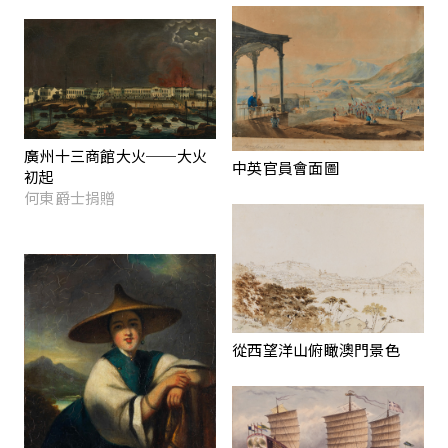
廣州十三商館大火──大火
中英官員會面圖
初起
何東爵士捐贈
從西望洋山俯瞰澳門景色