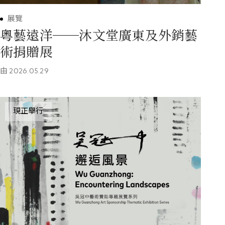
展覽
粵藝遠洋──沐文堂廣東及外銷藝
術捐贈展
由
2026.05.29
現正舉行