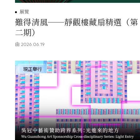
展覽
難得清風──靜觀樓藏扇精選（第
二期）
由
2026.06.19
現正舉行