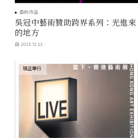
委約作品
吳冠中藝術贊助跨界系列：光進來
的地方
由
2025.12.23
現正舉行