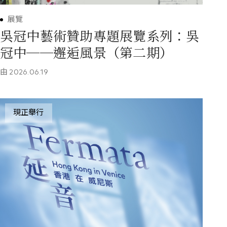
展覽
吳冠中藝術贊助專題展覽系列：吳
冠中──邂逅風景（第二期）
由
2026.06.19
現正舉行