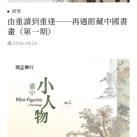
展覽
由重讀到重逢──再遇館藏中國書
畫（第一期）
由
2026.06.26
現正舉行