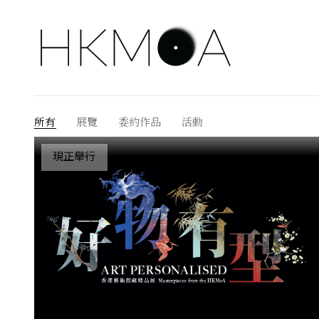
所有
展覽
委約作品
活動
現正舉行