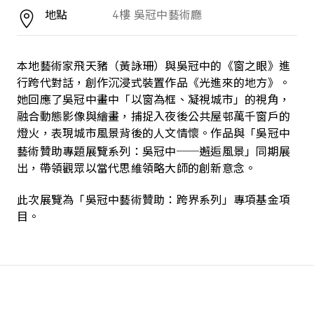
地點
4樓 吳冠中藝術廳
本地藝術家飛天豬（黃詠珊）與吳冠中的《窗之眼》進
行跨代對話，創作沉浸式裝置作品《光進來的地方》。
她回應了吳冠中畫中「以窗為框、凝視城市」的視角，
融合動態影像與繪畫，捕捉入夜後公共屋邨萬千窗戶的
燈火，表現城市風景背後的人文情懷。作品與「吳冠中
──
藝術贊助專題展覽系列：吳冠中
邂逅風景」同期展
出，帶領觀眾以當代思維領略大師的創新意念。
此次展覽為「吳冠中藝術贊助：跨界系列」專項基金項
目。