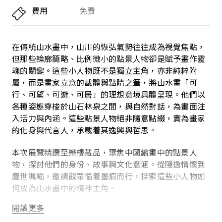
費用
免費
在傳統山水畫中，山川的恢弘氣勢往往成為視覺焦點，
但那些輪廓簡略、比例微小的點景人物卻是賦予畫作靈
魂的關鍵。這些小人物既不是獨立主角，亦非純粹附
屬，而是畫家立意的載體與點睛之筆，將山水畫「可
行、可望、可遊、可居」的理想意境具體呈現。他們以
各種姿態穿梭於山石林泉之間，與自然對話，為畫面注
入活力與內涵。這些點景人物絕非隨意點綴，實為畫家
的化身與代言人，承載着其逸興與哲思。
本次展覽精選至樂樓藏品，聚焦中國繪畫中的點景人
物，探討他們的身份、故事與文化意涵。從隱逸情懷到
塵世諷喻，邀請觀眾循着墨痕而行，探索這些小人物如
何成為山水畫中的精神主角。
閱讀更多
這個展覽亦為弘揚中華文化系列的活動之一。康文署一