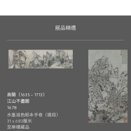
直積極推廣中國歷史和文化，透過舉辦多元化的節目和
活動，讓市民認識博大精深的中華文化，想獲得更多資
訊，請瀏覽網頁
www.lcsd.gov.hk/tc/ccpo/index.html
。
展品精選
高簡（1635 – 1713）
江山不盡圖
1678
水墨設色紙本手卷（選段）
31 x 683厘米
至樂樓藏品