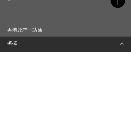
香港政府一站通
康樂及文化事務署
選擇
康文署轄下其他博物館
私隱政策
重要告示
網站地圖
© 康樂及文化事務署 2026