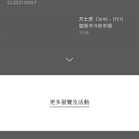
CL2021.0007
方士庶（1692 – 1751）
靈隱寺冷泉亭圖
1738
水墨淡設色紙本立軸
134.2 x 72.5厘米
至樂樓藏品
CL2018.0204
更多展覽及活動