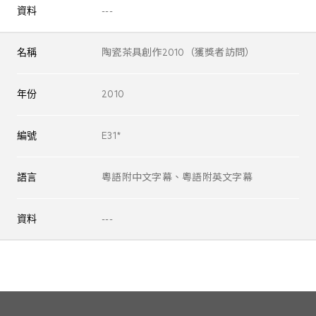
資料
---
名稱
陶瓷茶具創作2010（獲獎者訪問）
年份
2010
編號
E31*
語言
粵語附中文字幕、粵語附英文字幕
資料
---