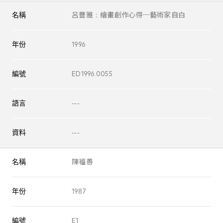
名稱
呂豐雅﹕繪畫創作心得─藝術家自白
年份
1996
編號
ED1996.0055
語言
---
資料
---
名稱
陳福善
年份
1987
編號
E1