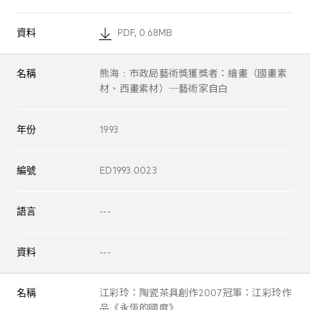
資料
PDF, 0.68MB
名稱
熊海﹕市政局藝術獎獲獎者：繪畫（國畫素
材、西畫素材）─藝術家自白
年份
1993
編號
ED1993.0023
語言
---
資料
---
名稱
江彩玲：陶瓷茶具創作2007冠軍：江彩玲作
品《永恆的國度》