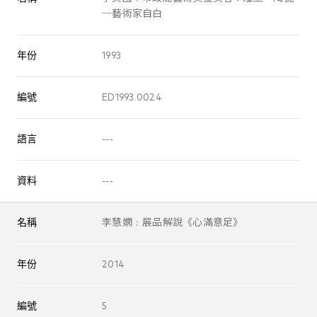
─藝術家自白
年份
1993
編號
ED1993.0024
語言
---
資料
---
名稱
李慧嫻﹕展品解說《心滿意足》
年份
2014
編號
5