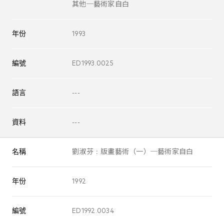
其他─藝術家自白
年份
1993
編號
ED1993.0025
語言
---
資料
---
名稱
劉淑芬﹕版畫藝術（一）─藝術家自白
年份
1992
編號
ED1992.0034