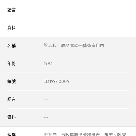
語言
---
資料
---
名稱
梁志和﹕展品實談─藝術家自白
年份
1997
編號
ED1997.0009
語言
---
資料
---
名稱
李其國﹕市政局藝術獎獲獎者：雕塑、陶瓷