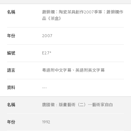
名稱
蕭錦嫺：陶瓷茶具創作2007季軍：蕭錦嫺作
品《茶盒》
年份
2007
編號
E27*
語言
粵語附中文字幕、英語附英文字幕
資料
---
名稱
唐國徽﹕版畫藝術（二）─藝術家自白
年份
1992