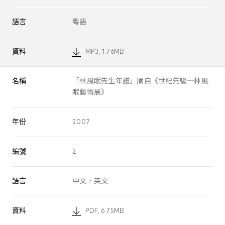
語言
粵語
資料
MP3, 1.76MB
名稱
「林風眠先生年譜」摘自《世紀先驅─林風
眠藝術展》
年份
2007
編號
2
語言
中文、英文
資料
PDF, 6.75MB