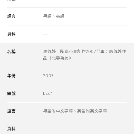
語言
粵語、英語
資料
---
名稱
馬佩婷：陶瓷茶具創作2007亞軍：馬佩婷作
品《化毒為友》
年份
2007
編號
E26*
語言
粵語附中文字幕、英語附英文字幕
資料
---