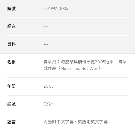
編號
ED1992.0035
語言
---
資料
---
名稱
曾章成：陶瓷茶具創作展覽2005冠軍：曾章
成作品《Make Tea, Not War!》
年份
2005
編號
E22*
語言
粵語附中文字幕、英語附英文字幕