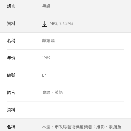
語言
粵語
資料
MP3, 2.43MB
名稱
鄺耀鼎
年份
1989
編號
E4
語言
粵語、英語
資料
---
名稱
林罡﹕市政局藝術獎獲獎者：攝影、素描及