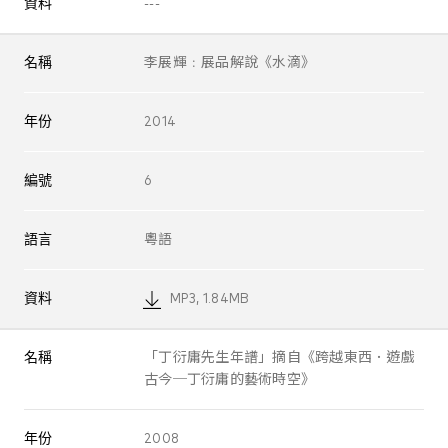
資料
---
名稱
李展輝﹕展品解說《水滴》
年份
2014
編號
6
語言
粵語
資料
MP3, 1.84MB
名稱
「丁衍庸先生年譜」摘自《跨越東西．遊戲
古今─丁衍庸的藝術時空》
年份
2008