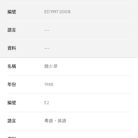
編號
ED1997.0008
語言
---
資料
---
名稱
趙少昂
年份
1988
編號
E2
語言
粵語、英語