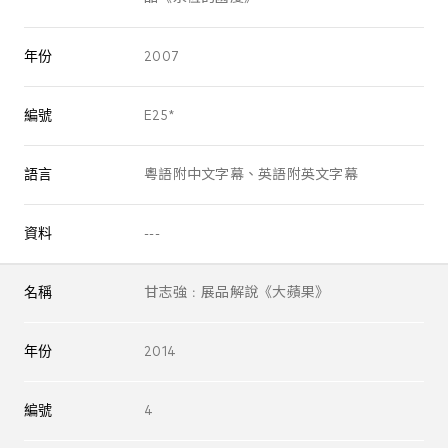
年份
2007
編號
E25*
語言
粵語附中文字幕、英語附英文字幕
資料
---
名稱
甘志強﹕展品解說《大蘋果》
年份
2014
編號
4