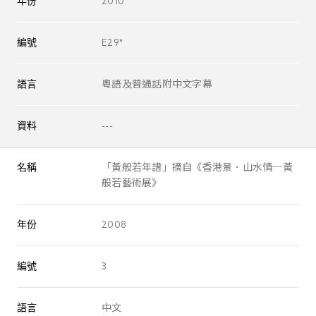
年份
2010
編號
E29*
語言
粵語及普通話附中文字幕
資料
---
名稱
「黃般若年譜」摘自《香港景．山水情─黃
般若藝術展》
年份
2008
編號
3
語言
中文