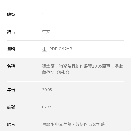
編號
1
語言
中文
資料
PDF, 0.99MB
名稱
馮金蘭：陶瓷茶具創作展覽2005亞軍：馮金
蘭作品《紙摺》
年份
2005
編號
E23*
語言
粵語附中文字幕、英語附英文字幕