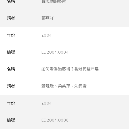
名稱
韓志勳的藝術
講者
鄭燕祥
年份
2004
編號
ED2004.0004
名稱
如何看香港藝術？香港與雙年展
講者
蕭競聰、梁美萍、朱錦鸞
年份
2004
編號
ED2004.0008