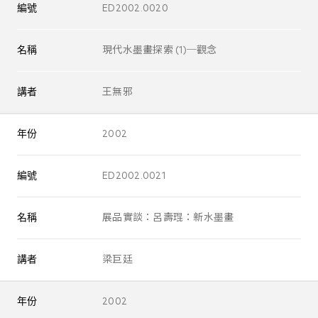
編號
ED2002.0020
名稱
現代水墨畫探索 (1)─觀念
講者
王無邪
年份
2002
編號
ED2002.0021
名稱
展品實談：呂壽琨：新水墨畫
講者
梁巨廷
年份
2002