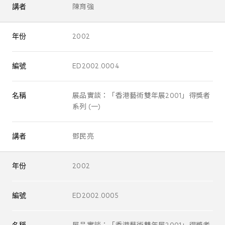
講者
陳育強
年份
2002
編號
ED2002.0004
名稱
展品實談：「香港藝術雙年展2001」得獎者
系列 (一)
講者
鄧民亮
年份
2002
編號
ED2002.0005