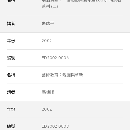
名稱
展品實談：「香港藝術雙年展2001」得獎者
系列 (二)
講者
朱瑞平
年份
2002
編號
ED2002.0006
名稱
藝術教育：蛻變與革新
講者
馬桂順
年份
2002
編號
ED2002.0008