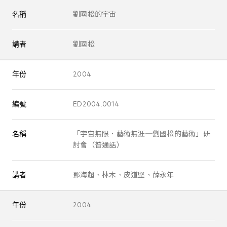
名稱
劉國松的宇宙
講者
劉國松
年份
2004
編號
ED2004.0014
名稱
「宇宙無限．藝術無涯─劉國松的藝術」研
討會（普通話）
講者
鄧海超、林木、皮道堅、薛永年
年份
2004