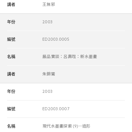
講者
王無邪
年份
2003
編號
ED2003.0005
名稱
展品實談：呂壽琨：新水墨畫
講者
朱錦鸞
年份
2003
編號
ED2003.0007
名稱
現代水墨畫探索 (9)─造形