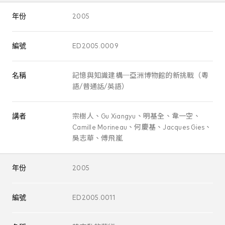
年份
2005
編號
ED2005.0009
名稱
記憶與知識建構─亞洲博物館的新挑戰（粵
語/普通話/英語）
講者
宗樹人、Gu Xiangyu、明基全、韋一空、
Camille Morineau、何慶基、Jacques Gies、
吳志華、傅飛嵐
年份
2005
編號
ED2005.0011