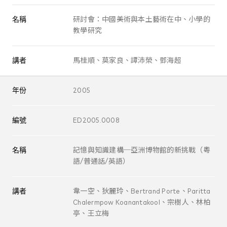
名稱
研討會：中國美術與本土藝術在中、小學的
教學研究
講者
馬桂順、莫家良、譚沛榮、鄧海超
年份
2005
編號
ED2005.0008
名稱
記憶與知識建構─亞洲博物館的新挑戰（粵
語/普通話/英語）
講者
韋一空、狄麗玲、Bertrand Porte、Paritta
Chalermpow Koanantakool、宗樹人、林柏
亭、王立梅