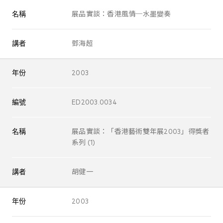
名稱
展品實談：香港風情─水墨變奏
講者
鄧海超
年份
2003
編號
ED2003.0034
名稱
展品實談：「香港藝術雙年展2003」得獎者
系列 (1)
講者
胡健一
年份
2003