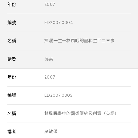
年份
2007
編號
ED2007.0004
名稱
揮灑一生─林風眠的畫和生平二三事
講者
馮葉
年份
2007
編號
ED2007.0005
名稱
林風眠畫中的藝術傳統及創意（英語）
講者
吳敏儀